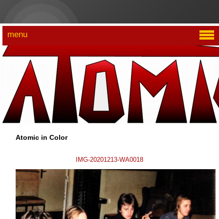
menu
Atomic in Color
IMG-20201213-WA0018