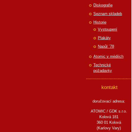
Diskografie
Seznam skladeb
Historie
Vystoupení
Plakáty
Napůl ´78
Atomic v médiích
Technické
požadavky
kontakt
doručovací adresa:
ATOMIC / GDK s.r.o.
Kolová 181
360 01 Kolová
(Karlovy Vary)