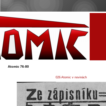
Atomic 76-80
026 Atomic v novinách