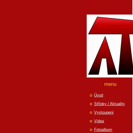
menu
Úvod
Střípky / Aktuality
Vystoupení
Videa
Fotoalbum