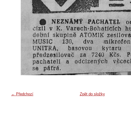
← Předchozí
Zpět do složky