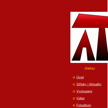
menu
Úvod
Střípky / Aktuality
Vystoupení
Videa
Fotoalbum