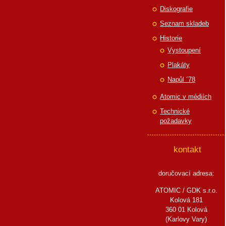
Diskografie
Seznam skladeb
Historie
Vystoupení
Plakáty
Napůl ´78
Atomic v médiích
Technické
požadavky
kontakt
doručovací adresa:
ATOMIC / GDK s.r.o.
Kolová 181
360 01 Kolová
(Karlovy Vary)