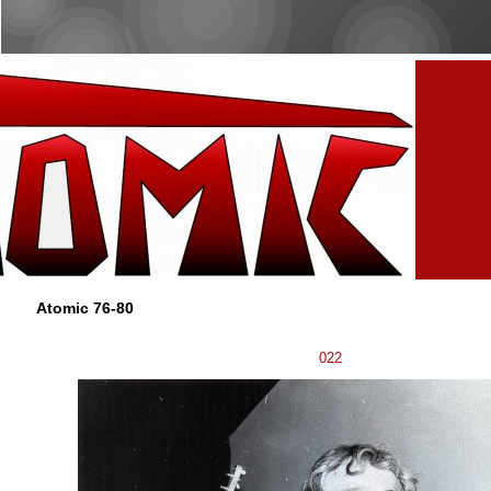
Atomic 76-80
022