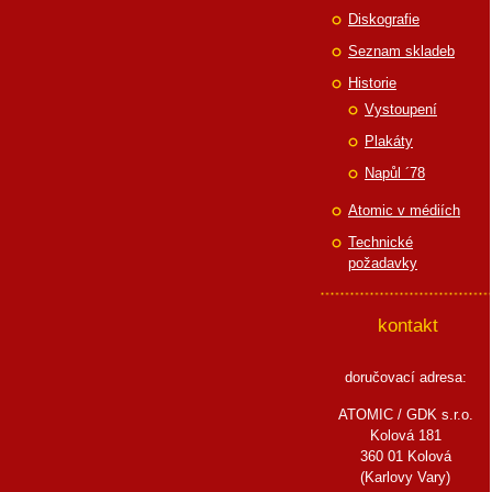
Diskografie
Seznam skladeb
Historie
Vystoupení
Plakáty
Napůl ´78
Atomic v médiích
Technické
požadavky
kontakt
doručovací adresa:
ATOMIC / GDK s.r.o.
Kolová 181
360 01 Kolová
(Karlovy Vary)