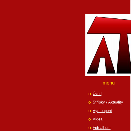
menu
Úvod
Střípky / Aktuality
Vystoupení
Videa
Fotoalbum