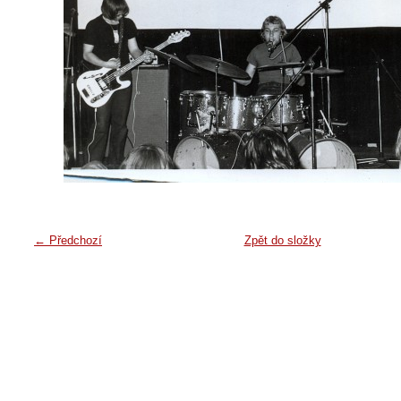
← Předchozí
Zpět do složky