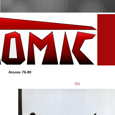
Atomic 76-80
012