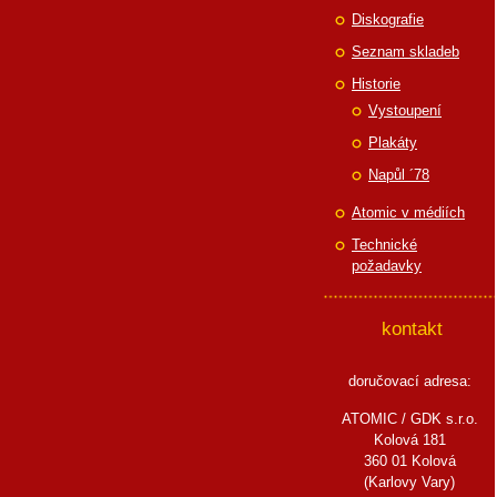
Diskografie
Seznam skladeb
Historie
Vystoupení
Plakáty
Napůl ´78
Atomic v médiích
Technické
požadavky
kontakt
doručovací adresa:
ATOMIC / GDK s.r.o.
Kolová 181
360 01 Kolová
(Karlovy Vary)