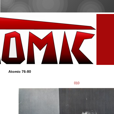
Atomic 76-80
010