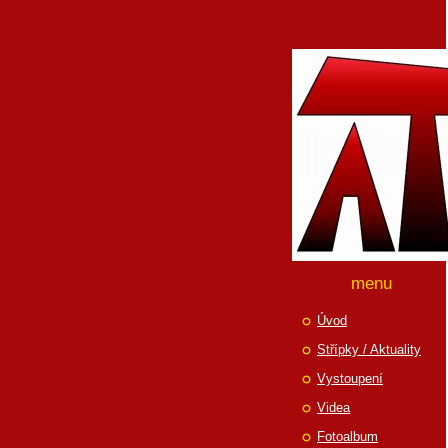
menu
Úvod
Střípky / Aktuality
Vystoupení
Videa
Fotoalbum