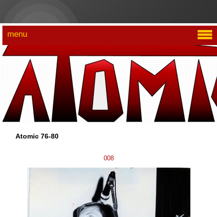
menu
Atomic 76-80
008