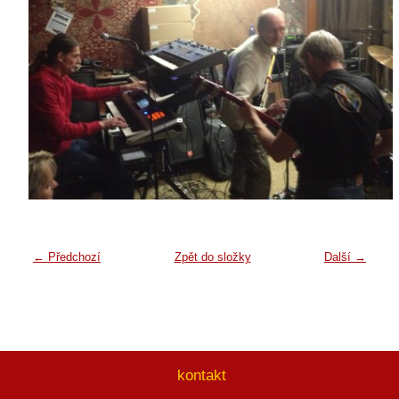
← Předchozí
Zpět do složky
Další →
kontakt