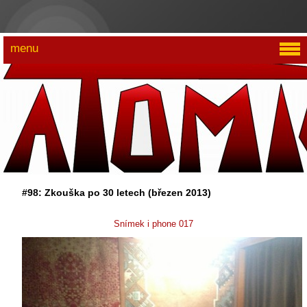
menu
#98: Zkouška po 30 letech (březen 2013)
Snímek i phone 017