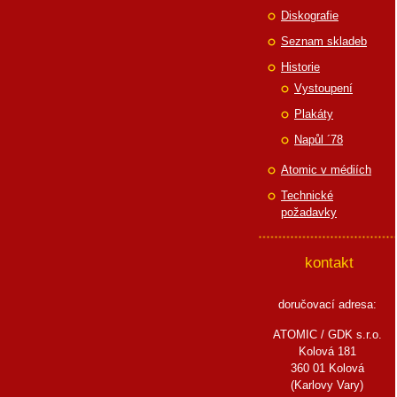
Diskografie
Seznam skladeb
Historie
Vystoupení
Plakáty
Napůl ´78
Atomic v médiích
Technické
požadavky
kontakt
doručovací adresa:
ATOMIC / GDK s.r.o.
Kolová 181
360 01 Kolová
(Karlovy Vary)