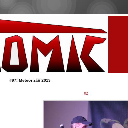
#97: Meteor září 2013
02