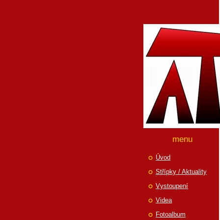
menu
Úvod
Střípky / Aktuality
Vystoupení
Videa
Fotoalbum