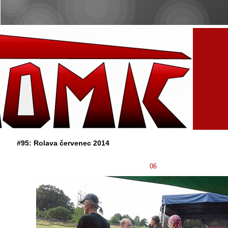
#95: Rolava červenec 2014
06