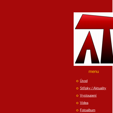
menu
Úvod
Střípky / Aktuality
Vystoupení
Videa
Fotoalbum