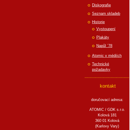
Diskografie
Seznam skladeb
Historie
Vystoupení
Plakáty
Napůl ´78
Atomic v médiích
Technické
požadavky
kontakt
doručovací adresa:
ATOMIC / GDK s.r.o.
Kolová 181
360 01 Kolová
(Karlovy Vary)