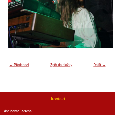
← Předchozí
Zpět do složky
Další →
kontakt
doručovací adresa: