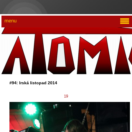
menu
#94: Irská listopad 2014
19