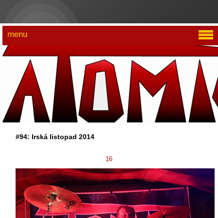
menu
#94: Irská listopad 2014
16