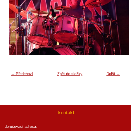
← Předchozí
Zpět do složky
Další →
kontakt
doručovací adresa: