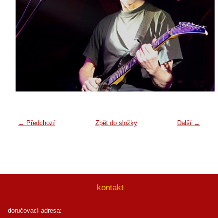
← Předchozí
Zpět do složky
Další →
kontakt
doručovací adresa: