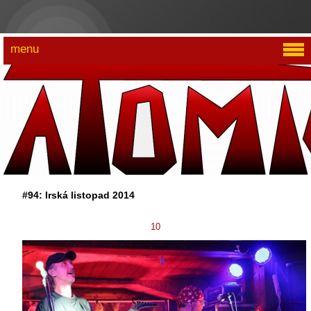
menu
#94: Irská listopad 2014
10