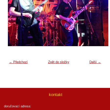
← Předchozí
Zpět do složky
Další →
kontakt
doručovací adresa: