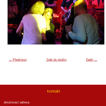
← Předchozí
Zpět do složky
Další →
kontakt
doručovací adresa: