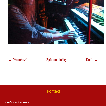
← Předchozí
Zpět do složky
Další →
kontakt
doručovací adresa: