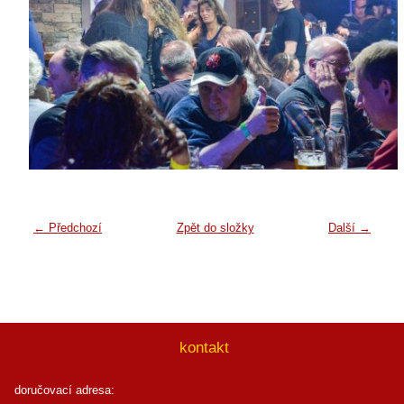
← Předchozí
Zpět do složky
Další →
kontakt
doručovací adresa: