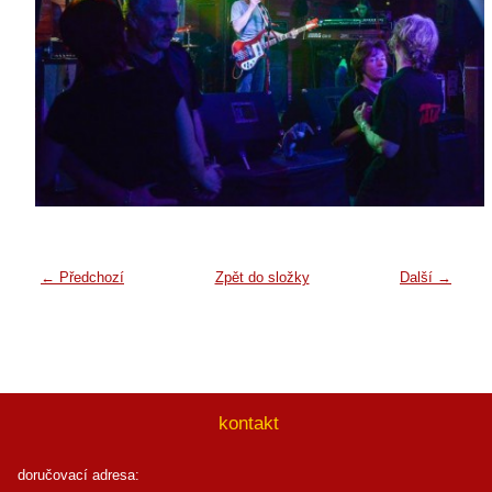
← Předchozí
Zpět do složky
Další →
kontakt
doručovací adresa: