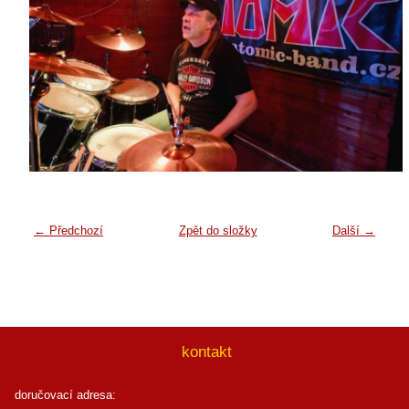
← Předchozí
Zpět do složky
Další →
kontakt
doručovací adresa: