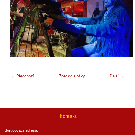
← Předchozí
Zpět do složky
Další →
kontakt
doručovací adresa: