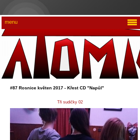
menu
#87 Rosnice květen 2017 - Křest CD "Napůl"
Tři sudičky 02