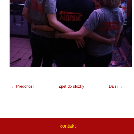
← Předchozí
Zpět do složky
Další →
kontakt