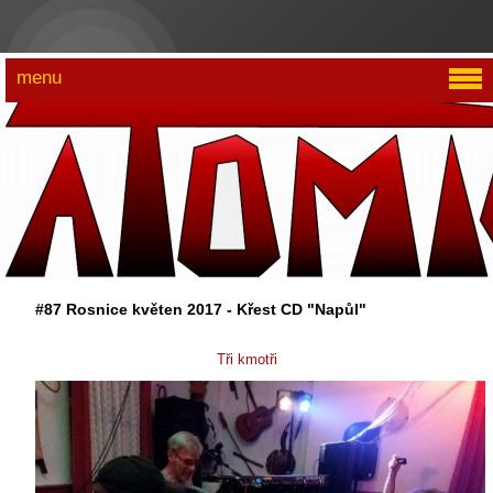
menu
#87 Rosnice květen 2017 - Křest CD "Napůl"
Tři kmotři