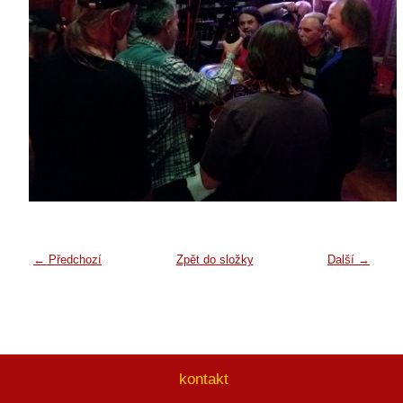
← Předchozí
Zpět do složky
Další →
kontakt