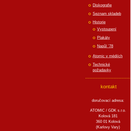
Diskografie
Seznam skladeb
Historie
Vystoupení
Plakáty
Napůl ´78
Atomic v médiích
Technické
požadavky
kontakt
doručovací adresa:
ATOMIC / GDK s.r.o.
Kolová 181
360 01 Kolová
(Karlovy Vary)