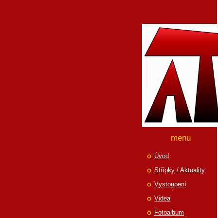
menu
Úvod
Střípky / Aktuality
Vystoupení
Videa
Fotoalbum