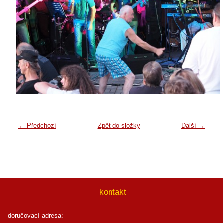
← Předchozí
Zpět do složky
Další →
kontakt
doručovací adresa: