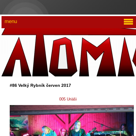
menu
#86 Velký Rybník červen 2017
005 Uriáši