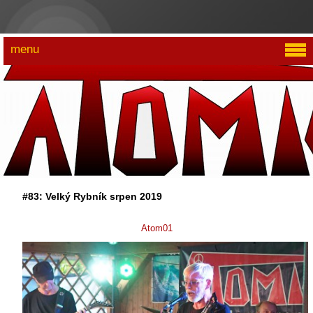
menu
#83: Velký Rybník srpen 2019
Atom01