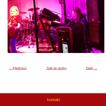
← Předchozí
Zpět do složky
Další →
kontakt