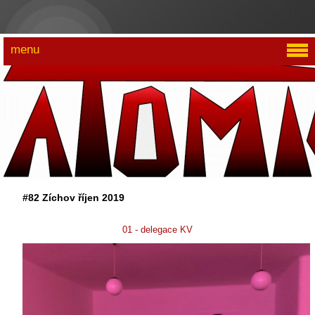
menu
#82 Zíchov říjen 2019
01 - delegace KV