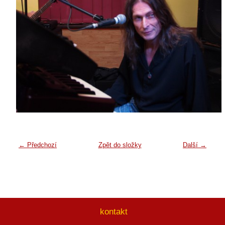
← Předchozí
Zpět do složky
Další →
kontakt