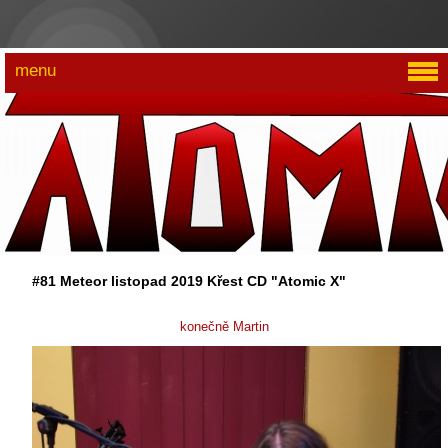
menu
#81 Meteor listopad 2019 Křest CD "Atomic X"
konečně Martin