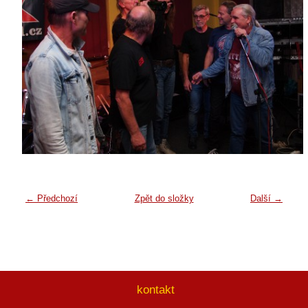
← Předchozí
Zpět do složky
Další →
kontakt