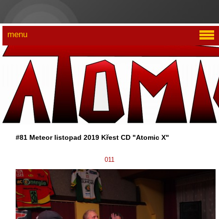
menu
#81 Meteor listopad 2019 Křest CD "Atomic X"
011