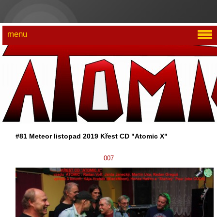
menu
#81 Meteor listopad 2019 Křest CD "Atomic X"
007