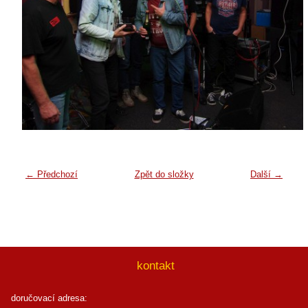
← Předchozí
Zpět do složky
Další →
kontakt
doručovací adresa: