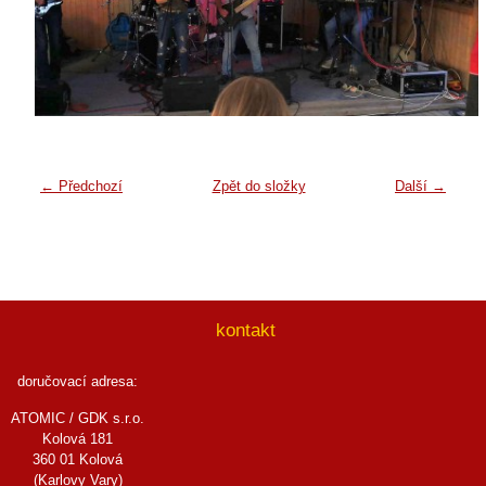
← Předchozí
Zpět do složky
Další →
kontakt
doručovací adresa:
ATOMIC / GDK s.r.o.
Kolová 181
360 01 Kolová
(Karlovy Vary)