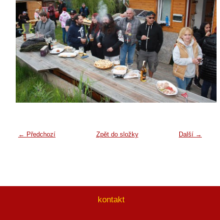
← Předchozí
Zpět do složky
Další →
kontakt