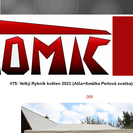
#75: Velký Rybník květen 2021 (Alča+Amálka Perlová svatba)
009