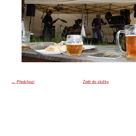
← Předchozí
Zpět do složky