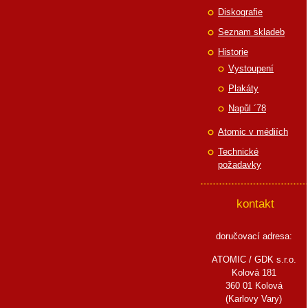
Diskografie
Seznam skladeb
Historie
Vystoupení
Plakáty
Napůl ´78
Atomic v médiích
Technické
požadavky
kontakt
doručovací adresa:
ATOMIC / GDK s.r.o.
Kolová 181
360 01 Kolová
(Karlovy Vary)