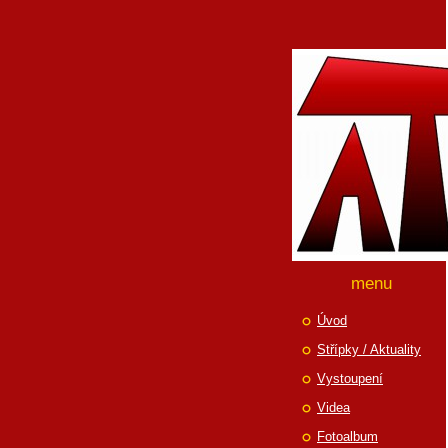
menu
Úvod
Střípky / Aktuality
Vystoupení
Videa
Fotoalbum