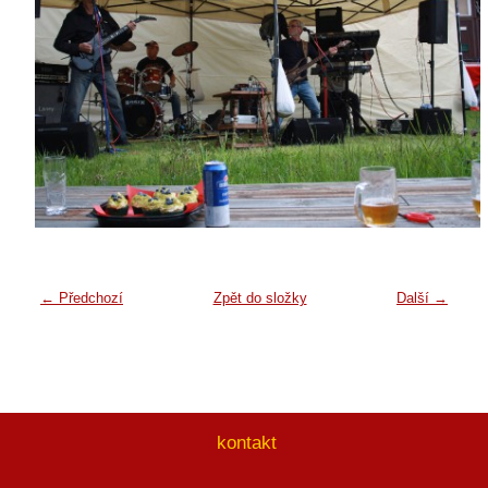
← Předchozí
Zpět do složky
Další →
kontakt