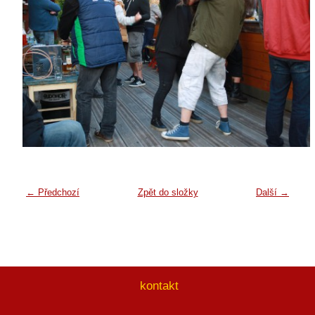
← Předchozí
Zpět do složky
Další →
kontakt