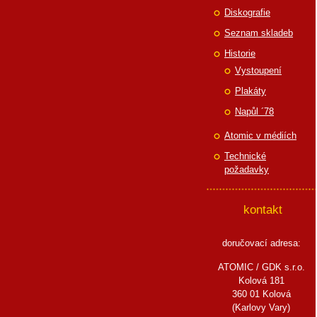
Diskografie
Seznam skladeb
Historie
Vystoupení
Plakáty
Napůl ´78
Atomic v médiích
Technické
požadavky
kontakt
doručovací adresa:
ATOMIC / GDK s.r.o.
Kolová 181
360 01 Kolová
(Karlovy Vary)