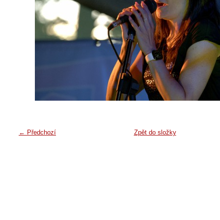
← Předchozí
Zpět do složky