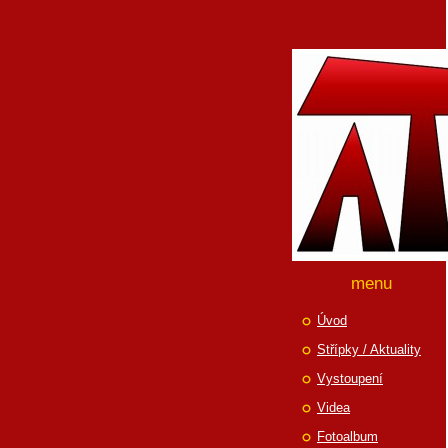
menu
Úvod
Střípky / Aktuality
Vystoupení
Videa
Fotoalbum