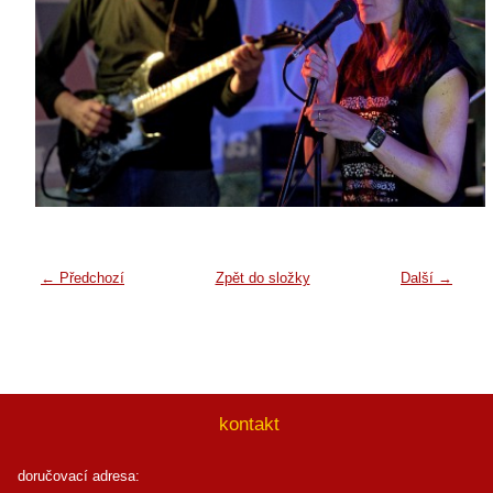
← Předchozí
Zpět do složky
Další →
kontakt
doručovací adresa: