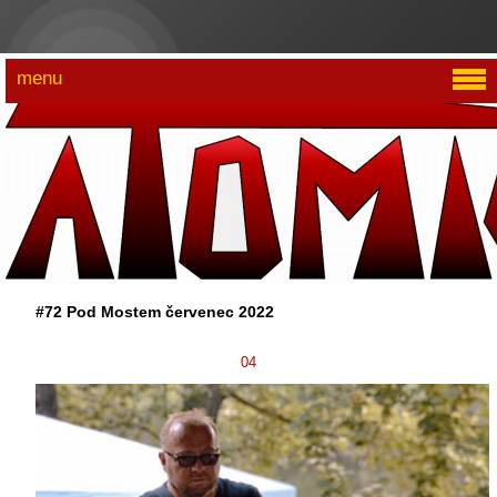
menu
#72 Pod Mostem červenec 2022
04