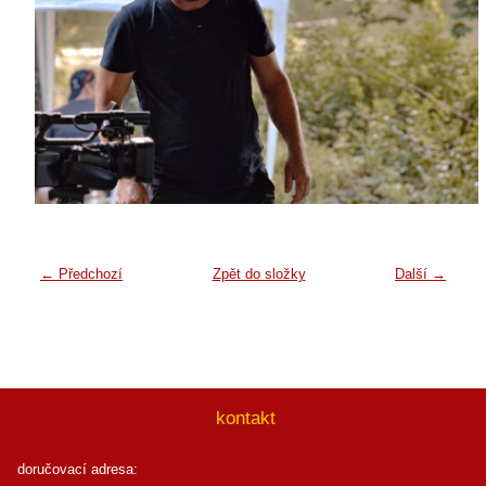
← Předchozí
Zpět do složky
Další →
kontakt
doručovací adresa: