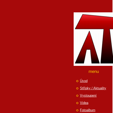
menu
Úvod
Střípky / Aktuality
Vystoupení
Videa
Fotoalbum