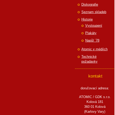
Diskografie
Seznam skladeb
Historie
Vystoupení
Plakáty
Napůl ´78
Atomic v médiích
Technické
požadavky
kontakt
doručovací adresa:
ATOMIC / GDK s.r.o.
Kolová 181
360 01 Kolová
(Karlovy Vary)