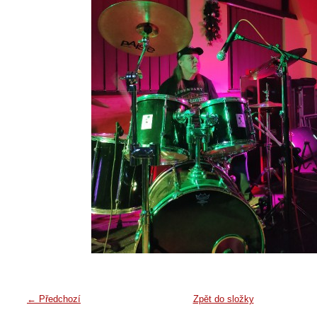
← Předchozí
Zpět do složky