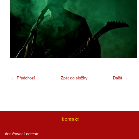
← Předchozí
Zpět do složky
Další →
kontakt
doručovací adresa: