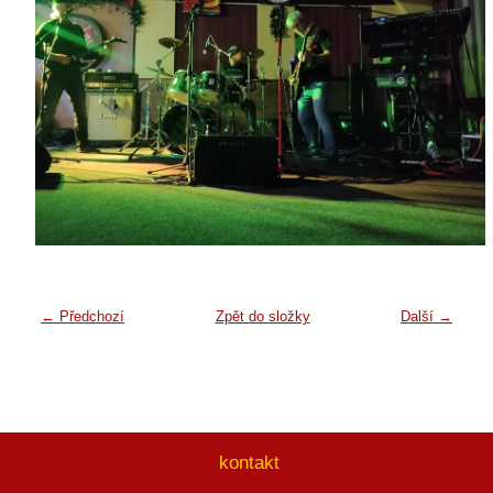
← Předchozí
Zpět do složky
Další →
kontakt