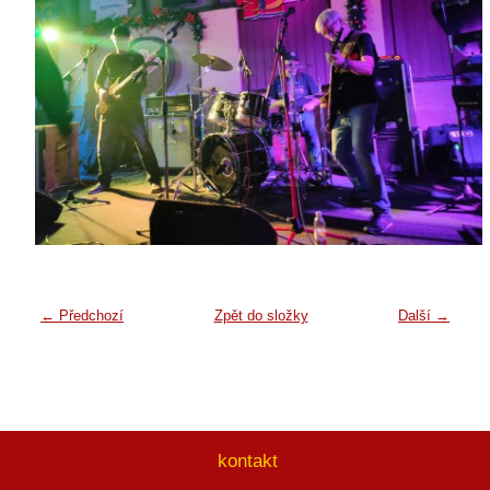
← Předchozí
Zpět do složky
Další →
kontakt