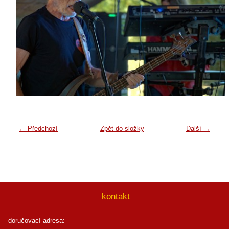
← Předchozí
Zpět do složky
Další →
kontakt
doručovací adresa: