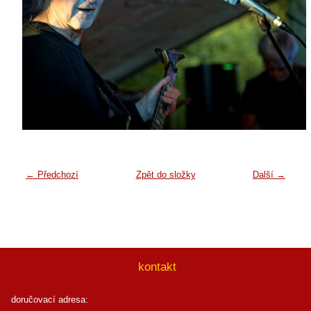
← Předchozí
Zpět do složky
Další →
kontakt
doručovací adresa: