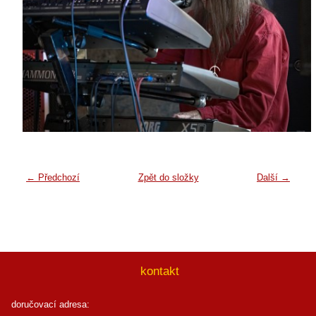
← Předchozí
Zpět do složky
Další →
kontakt
doručovací adresa: