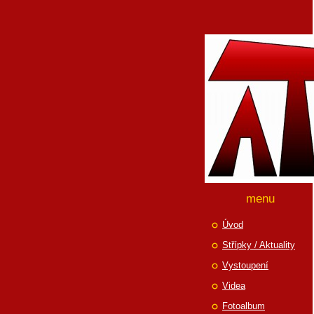
menu
Úvod
Střípky / Aktuality
Vystoupení
Videa
Fotoalbum