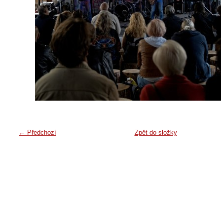
← Předchozí
Zpět do složky