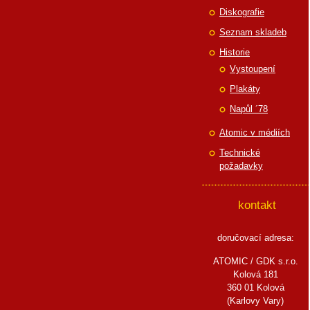
Diskografie
Seznam skladeb
Historie
Vystoupení
Plakáty
Napůl ´78
Atomic v médiích
Technické
požadavky
kontakt
doručovací adresa:
ATOMIC / GDK s.r.o.
Kolová 181
360 01 Kolová
(Karlovy Vary)