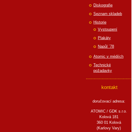
Diskografie
Seznam skladeb
Historie
Vystoupení
Plakáty
Napůl ´78
Atomic v médiích
Technické
požadavky
kontakt
doručovací adresa:
ATOMIC / GDK s.r.o.
Kolová 181
360 01 Kolová
(Karlovy Vary)