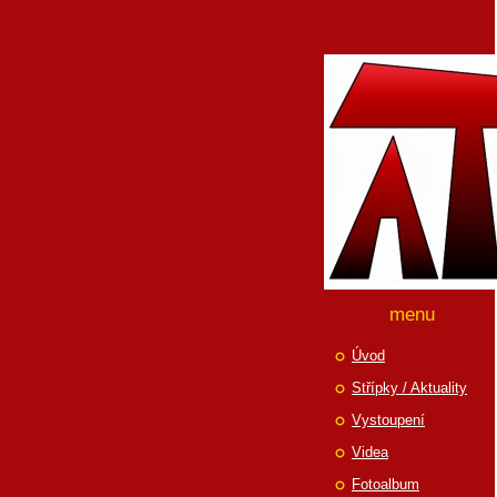
menu
Úvod
Střípky / Aktuality
Vystoupení
Videa
Fotoalbum