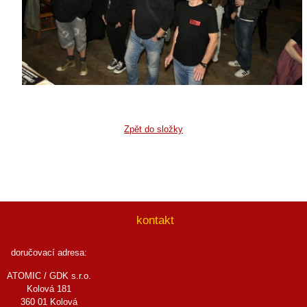
Zpět do složky
kontakt
doručovací adresa:
ATOMIC / GDK s.r.o.
Kolová 181
360 01 Kolová