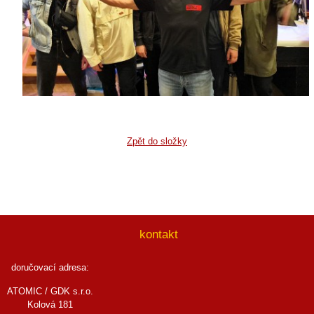
Zpět do složky
kontakt
doručovací adresa:
ATOMIC / GDK s.r.o.
Kolová 181