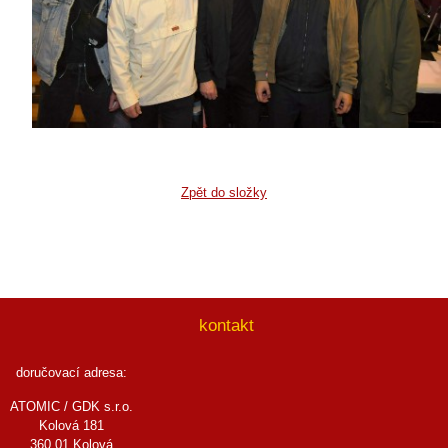
Zpět do složky
kontakt
doručovací adresa:
ATOMIC / GDK s.r.o.
Kolová 181
360 01 Kolová