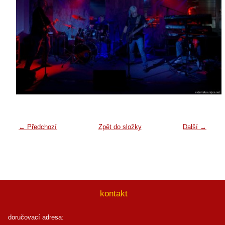
← Předchozí
Zpět do složky
Další →
kontakt
doručovací adresa: